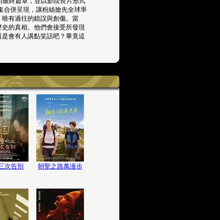
來萬眾期待的最終篇章，並以影院長片形式
 集合併呈現，讓粉絲搶先全球率
，唯有過往的錯誤與創傷。當
歷史的真相。他們會接受所發現
還是會有人講點笑話吧？畢竟這
三次告別
朝聖之路萬漫步