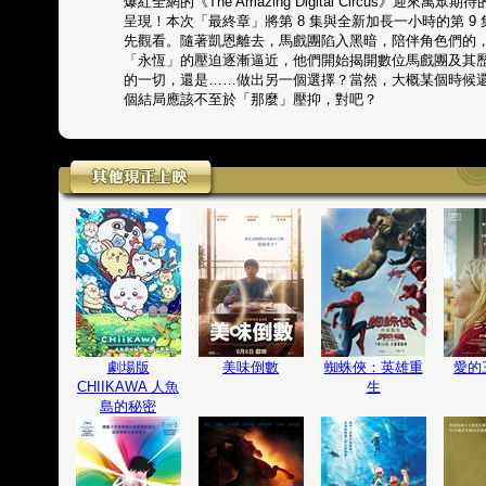
爆紅全網的《The Amazing Digital Circus》迎
呈現！本次「最終章」將第 8 集與全新加長一小時的第 9
先觀看。隨著凱恩離去，馬戲團陷入黑暗，陪伴角色們的
「永恆」的壓迫逐漸逼近，他們開始揭開數位馬戲團及其
的一切，還是……做出另一個選擇？當然，大概某個時候
個結局應該不至於「那麼」壓抑，對吧？
劇場版
美味倒數
蜘蛛俠：英雄重
愛的
CHIIKAWA 人魚
生
島的秘密