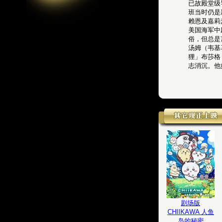
已故殿堂级
班当时仍是
赖恩及嘉莉
美国海军中
俗，但总是
汤姆（韦基
狸」布莎格
志消沉。他
剧场版
CHIIKAWA 人鱼
岛的秘密