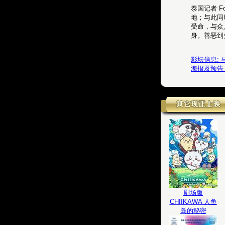
泰国记者 
地；与此同
受命，与众
身。善恶到
影坛信息:
海报及预告
剧场版
CHIIKAWA 人鱼
岛的秘密