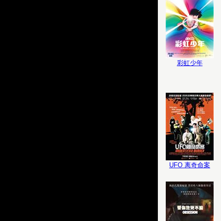
彩虹少年
UFO 离奇命案