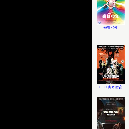
彩虹少年
UFO 离奇命案