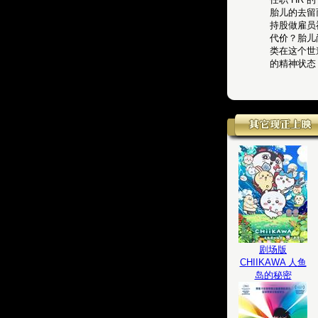
胎儿的去留
持股做雇员
代价？胎儿
类在这个世
的精神状态
剧场版
CHIIKAWA 人鱼
岛的秘密