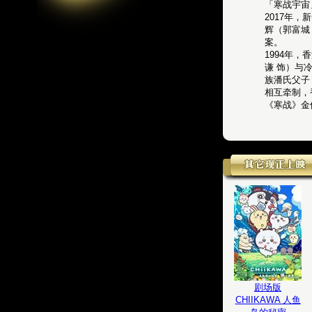
「寒战宇宙
2017年
辉（郭富城
案。
1994年
谦 饰）与
族潘氏父子
相互牵制，
《寒战》金
剧场版
CHIIKAWA 人鱼