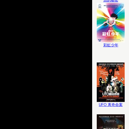
岛的秘密
彩虹少年
UFO 离奇命案