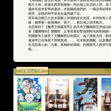
【海淵國】是位於海底，奉水龍為守護神並加以崇拜的國
那片土地，是過去與其他種族一同在地上生活的人們，為
最終在追求安寧的盡頭，水龍賜給他們的、一個沒有紛爭
然而，這樣的和平並未永遠持續下去。
長年為沉眠已久的水龍獻上祈禱的巫女尤菈，在得知有人
後，她帶著一族相傳的「笛子」，前往地上尋求救兵。
尤菈來到了【魔導王朝薩里昂】的天帝艾爾梅西亞所統治
束【魔國聯邦】開國祭，正享受著短暫假期時光的利姆路
利姆路等人接受了艾爾梅西亞的委託，為了拯救尤菈，動
漩渦早已在海底下悄悄形成……。在水龍的覺醒，以及圍
在尤菈身上的「力量」真相終於揭曉。利姆路等人能否守
呢。