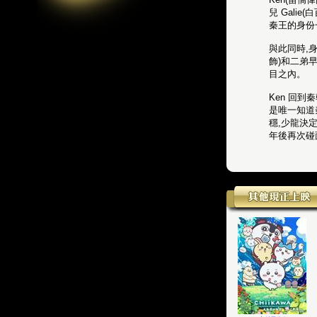
兒 Gali
秦王的身份
與此同時,
飾)和二弟
目之內。
Ken 回
是唯一知道
穩,少龍決
年後再次碰