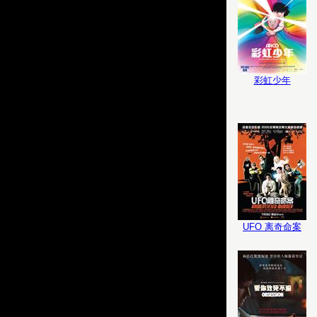
彩虹少年
UFO 离奇命案