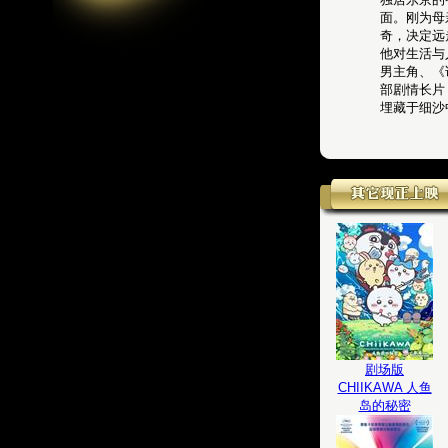
面。刚为母
奇，决定远
他对生活与
男主角、《谁
部剧情长片
埋藏于细沙
剧场版
CHIIKAWA 人鱼
岛的秘密