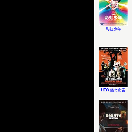
彩虹少年
UFO 離奇命案