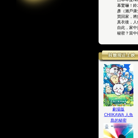
幕驚嚇！鈴
彥（瀨戶康
買回家，將
真衣後，人
自此，家中
秘密？當中
劇場版
CHIIKAWA 人魚
島的秘密