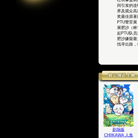
间引发的连
界及观众高
奖最佳原著
PTU警官
展肥沙（林
起PTU队
肥沙嫌疑最
找寻出路，
剧场版
CHIIKAWA 人鱼