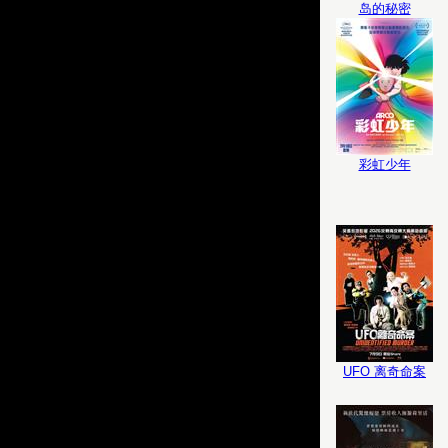
岛的秘密
彩虹少年
UFO 离奇命案