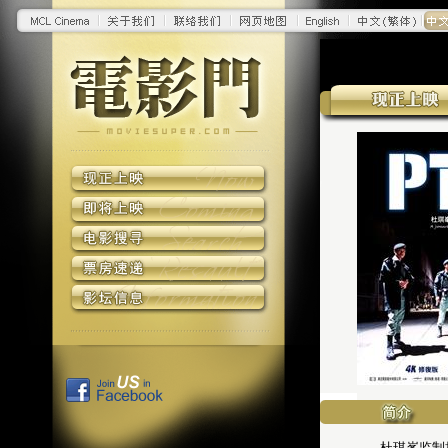
杜琪峯监制