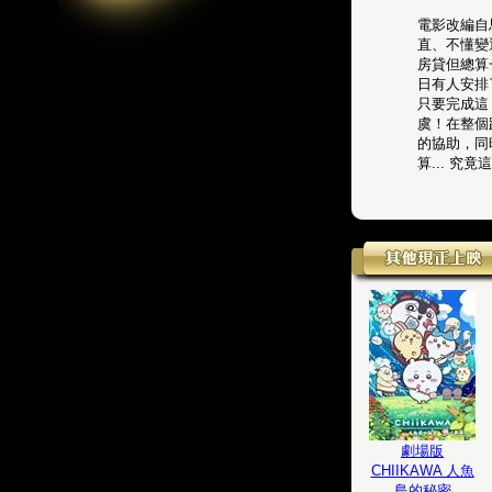
電影改編自
直、不懂變
房貸但總算
日有人安排
只要完成這
虞！在整個
的協助，同
算... 
劇場版
CHIIKAWA 人魚
島的秘密