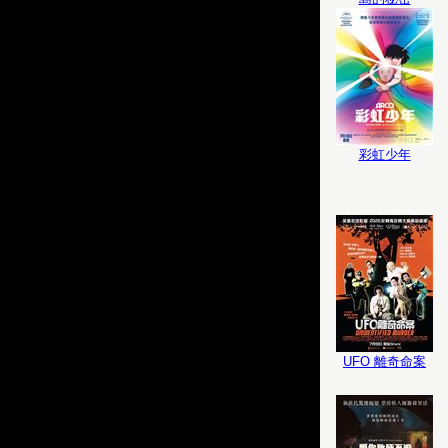
彩虹少年
UFO 離奇命案