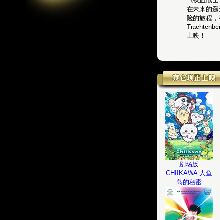
《铁血战士：蛮
在未来的遥
险的旅程，
Tracht
上映！
剧场版
CHIIKAWA 人鱼
岛的秘密