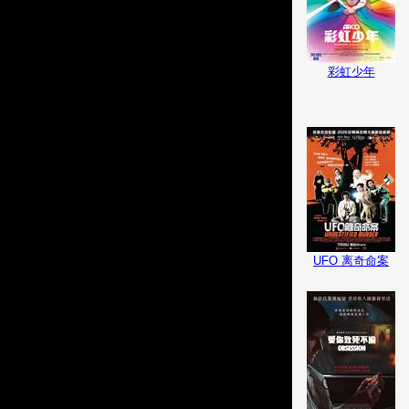
彩虹少年
UFO 离奇命案