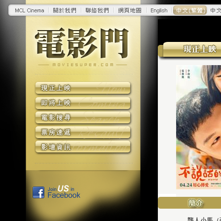
聾人小馬（