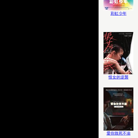
彩虹少年
恨女的逆襲
愛你致死不渝