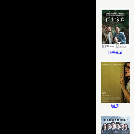
再生家族
嚇房