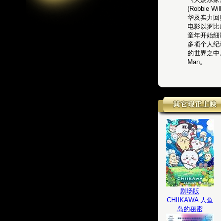
(Robbi
华及实力回
电影以罗比
童年开始细
多项个人纪
的世界之中
Man。
剧场版
CHIIKAWA 人鱼
岛的秘密