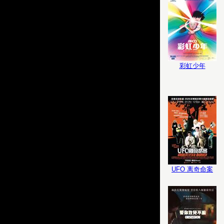
彩虹少年
UFO 离奇命案