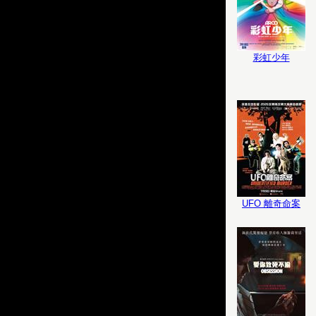
彩虹少年
UFO 離奇命案