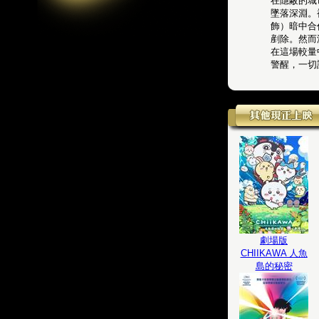
在隱蔽的城
墜落深淵。
飾）暗中合
剷除。然而
在這場較量
警醒，一切
劇場版
CHIIKAWA 人魚
島的秘密