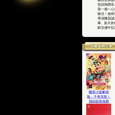
笑語熱鬧非
當一個一心
敢活！放肆
導演陳思誠
事。影片的
鮮活感中拉
蠟筆小新劇場
版：千奇百怪！
我的妖怪假期