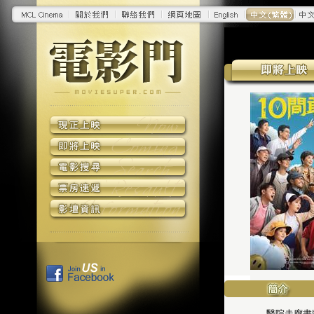
醫院走廊盡