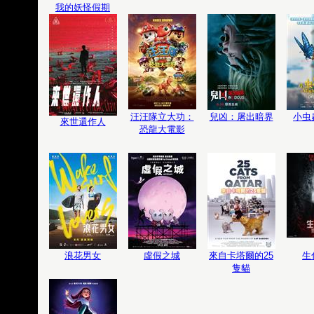
我的妖怪假期
汪汪隊立大功：
兒凶：屠出暗界
小虫
來世還作人
恐龍大電影
浪花男女
虛假之城
來自卡塔爾的25
生
隻貓