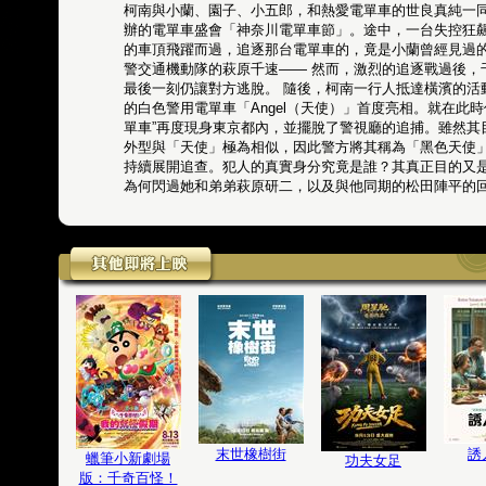
柯南與小蘭、園子、小五郎，和熱愛電單車的世良真純一
辦的電單車盛會「神奈川電單車節」。途中，一台失控狂飆
的車頂飛躍而過，追逐那台電單車的，竟是小蘭曾經見過
警交通機動隊的萩原千速—— 然而，激烈的追逐戰過後，
最後一刻仍讓對方逃脫。 隨後，柯南一行人抵達橫濱的活
的白色警用電單車「Angel（天使）」首度亮相。就在此
單車”再度現身東京都內，並擺脫了警視廳的追捕。雖然其
外型與「天使」極為相似，因此警方將其稱為「黑色天使」──
持續展開追查。犯人的真實身分究竟是誰？其真正目的又
為何閃過她和弟弟萩原研二，以及與他同期的松田陣平的
末世橡樹街
誘
蠟筆小新劇場
功夫女足
版：千奇百怪！