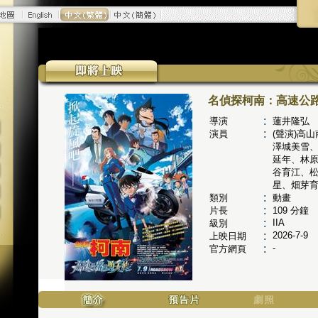
名偵探柯南：高速公
:
導演
蓮井隆弘
:
演員
(聲演)高
澤城美雪
延年、林
谷育江、
星、畑芽
:
類別
動畫
:
片長
109
分鐘
:
IIA
級別
:
2026-7-9
上映日期
:
-
官方網頁