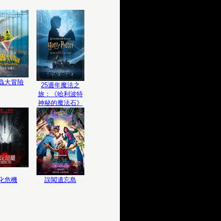
蟲大冒險
25週年魔法之
旅：《哈利波特
神秘的魔法石》
化危機
誤闖遺忘島