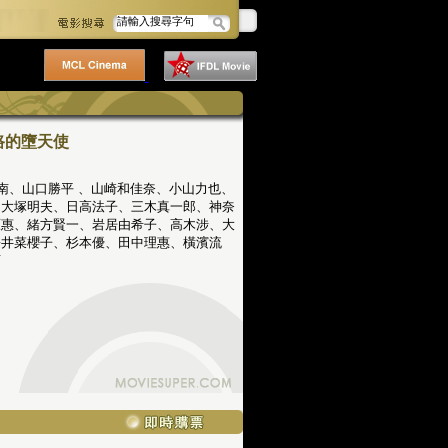
路的墮天使
山南、山口勝平 、山崎和佳奈、小山力也、
、大塚明夫、日高法子、三木真一郎、神奈
原惠、緒方賢一、岩居由希子、高木涉、大
松井菜櫻子、杉本優、田中理惠、橫濱流
育