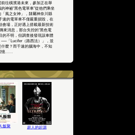
同前往橫濱港未來，參加正在舉
的神祕“黑色電單車”從他們乘坐
的「風之女神」，隸屬神奈川縣
千速的電單車不僅嚴重損毀，在
動會場，正好遇上搭載最新技術
時傳來消息，那台失控的“黑色電
目的不明，但調查後發現該車體
「Lucifer（路西法）」，並
是什麼？而千速的腦海中，不知
回憶……
人飯聚
超人的起源