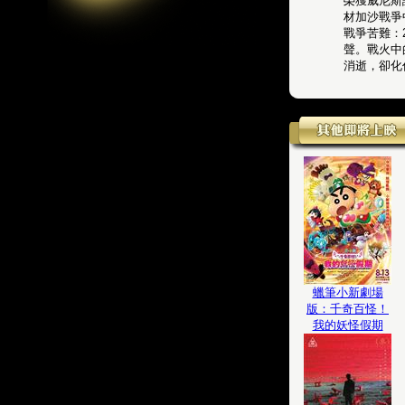
榮獲威尼斯
材加沙戰爭
戰爭苦難：
聲。戰火中
消逝，卻化
蠟筆小新劇場
版：千奇百怪！
我的妖怪假期