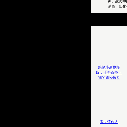
声。战火中
消逝，却化
蜡笔小新剧场
版：千奇百怪！
我的妖怪假期
来世还作人