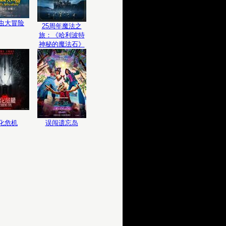
虫大冒险
25周年魔法之
旅：《哈利波特
神秘的魔法石》
化危机
误闯遗忘岛