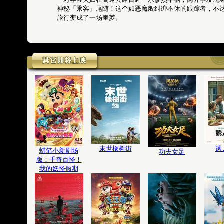
神秘「乘客」尾随！这个如恶魔般纠缠不休的跟踪者，不
旅行变成了一场噩梦。
末世橡树街
诱
蜡笔小新剧场
功夫女足
版：千奇百怪！
我的妖怪假期