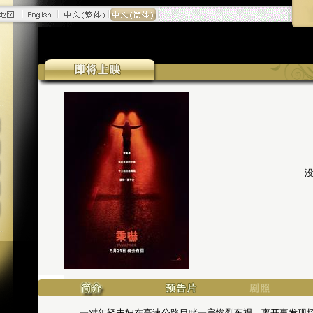
一对年轻夫妇在高速公路目睹一宗惨烈车祸，离开事发现