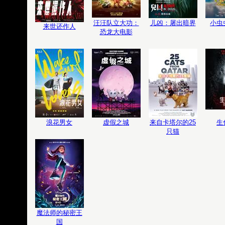
汪汪队立大功：
儿凶：屠出暗界
小虫
来世还作人
恐龙大电影
浪花男女
虚假之城
来自卡塔尔的25
生
只猫
魔法师的秘密王
国