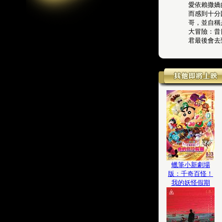
愛依賴撒嬌
而感到十分
哥，並自稱
大冒險：昔
君最後會去
蠟筆小新劇場
版：千奇百怪！
我的妖怪假期