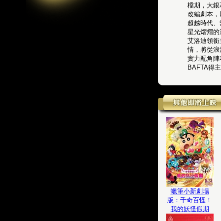
檔期，大銀
改編劇本，以
超越時代、
星光熠熠的
艾洛迪領銜主
情，將從浪
實力配角陣
BAFTA得
蠟筆小新劇場
版：千奇百怪！
我的妖怪假期