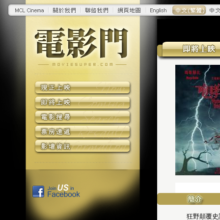
狂野顛覆史詩