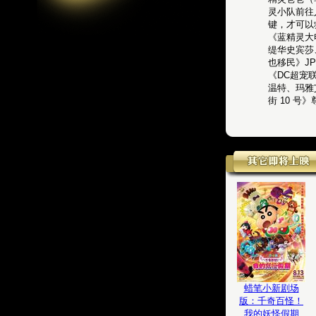
灵小队前往
键，才可以
《蓝精灵大
缇华史宾莎
也移民》J
《DC超宠
温特、玛雅
街 10 
蜡笔小新剧场
版：千奇百怪！
我的妖怪假期