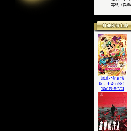
再戰《職業
蠟筆小新劇場
版：千奇百怪！
我的妖怪假期