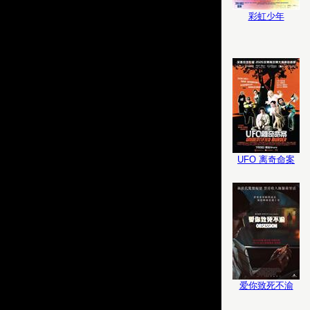
彩虹少年
UFO 离奇命案
爱你致死不渝