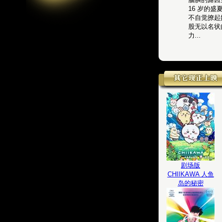
16 岁的
不自觉撩起
股无以名状
力...
剧场版
CHIIKAWA 人鱼
岛的秘密