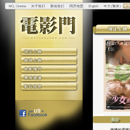
腼腆的露茜