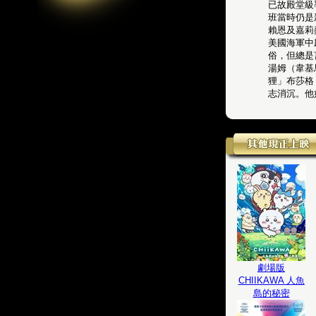
已故殿堂級
班當時仍是
賴恩及嘉莉
美國海軍中
俗，但總是
湯姆（韋基
狸」布莎格
志消沉。他
劇場版
CHIIKAWA 人魚
島的秘密