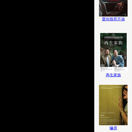
愛你致死不渝
再生家族
嚇房