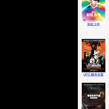
彩虹少年
UFO 離奇命案