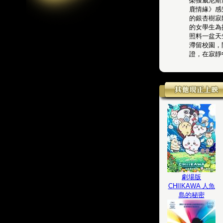
榮獲威尼斯
鹿情緣》感
的銀杏樹寂
的女學生為
照料一盆天
滯留校園，
證，在寂靜
劇場版
CHIIKAWA 人魚
島的秘密