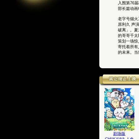
入围第76
部长篇动画
老字号烟火
原利久 声
破离」。夏
的哥哥千太
策划一场惊
寄托着所有
的未来。当
剧场版