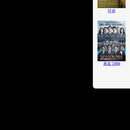
吓房
寒战 1994