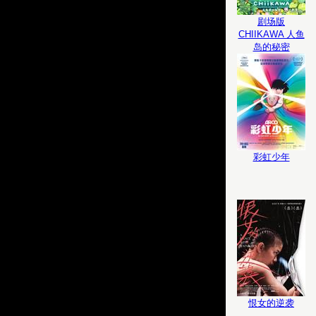
剧场版
CHIIKAWA 人鱼
岛的秘密
彩虹少年
恨女的逆袭