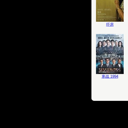
吓房
寒战 1994