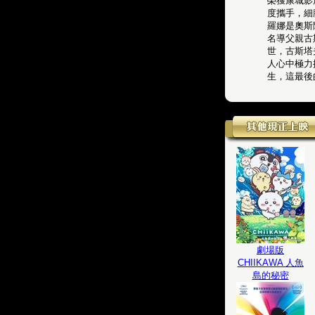
榮獲康城影
度攜手，細
羅娜是奧斯
名導父親古
世，古斯塔
人心中極力
生，這最後
劇場版
CHIIKAWA 人魚
島的秘密