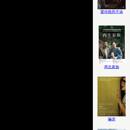
愛你致死不渝
再生家族
嚇房