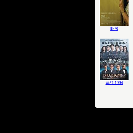
吓房
寒战 1994