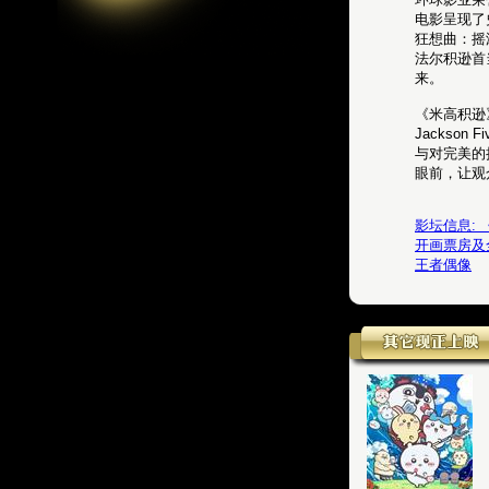
电影呈现了史
狂想曲：摇
法尔积逊首
来。
《米高积逊
Jackso
与对完美的
眼前，让观
影坛信息:
开画票房及
王者偶像