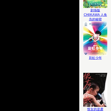
剧场版
CHIIKAWA 人鱼
岛的秘密
彩虹少年
恨女的逆袭