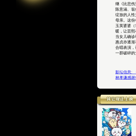
继《比悲伤
陈意涵、翁
绽放的人性
母亲。这份
玉英婆婆（
暖，让芸熙
当女儿确诊
惠贞亦逐渐
合唱表演，
一群破碎的
影坛信息:
林孝谦感谢