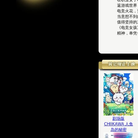
返游戏世界
电竞火花，
当意想不到
值得坚持的
《电竞女孩
精神，单凭
剧场版
CHIIKAWA 人鱼
岛的秘密