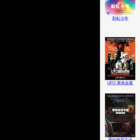
彩虹少年
UFO 离奇命案
爱你致死不渝