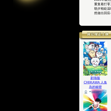
重复着打零
朝夕相处温
然做出回应
剧场版
CHIIKAWA 人鱼
岛的秘密