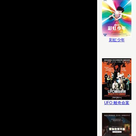
彩虹少年
UFO 離奇命案