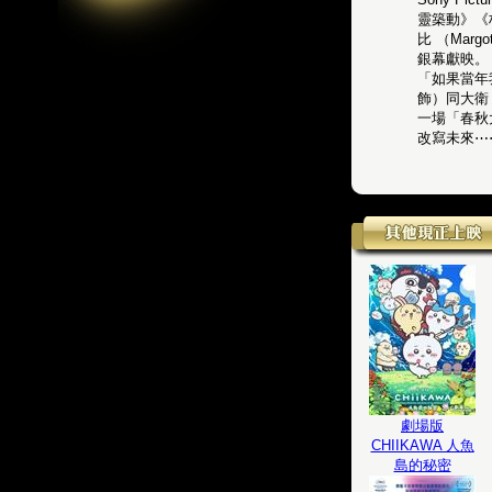
靈築動》《
比 （Marg
銀幕獻映。
「如果當年
飾）同大衛
一場「春秋
改寫未來⋯
劇場版
CHIIKAWA 人魚
島的秘密