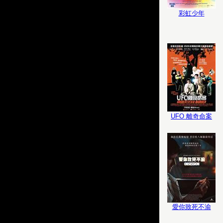
彩虹少年
UFO 離奇命案
愛你致死不渝