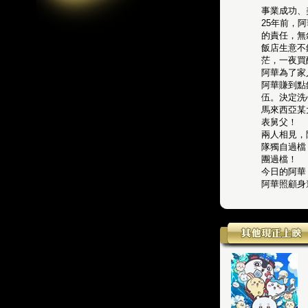
事業成功、
25年前，
的責任，無
飯店生意不
茫，一夜買
阿華為了家
阿華賺到點
伍。決定洗
馬來西亞某
表舅父！
兩人相見，
隊獨自過檔
團過檔！
今日的阿華
阿華照顧身