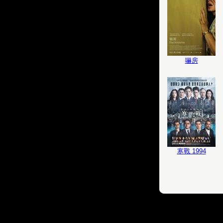
嚇房
寒戰 1994