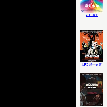
彩虹少年
UFO 離奇命案