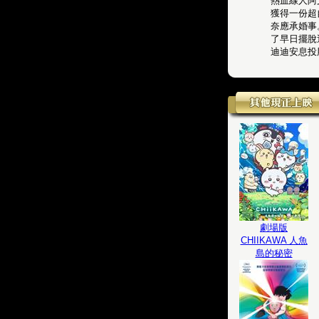
熱血線人阿文 
獲得一份超
奈應承婚事
了早日擺脫
迪迪安息投
劇場版
CHIIKAWA 人魚
島的秘密