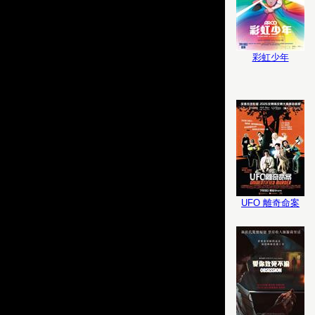
彩虹少年
UFO 離奇命案