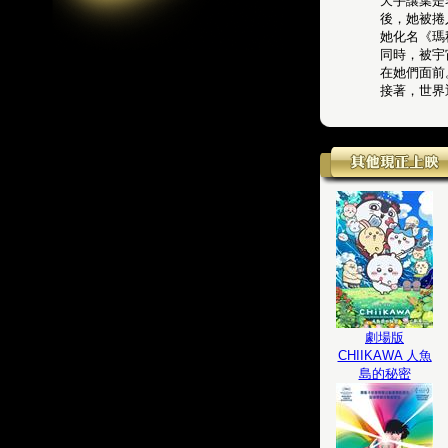
天手讓葉是
後，她被捲
她化名《瑪
同時，被宇
在她們面前
接著，世界
劇場版
CHIIKAWA 人魚
島的秘密