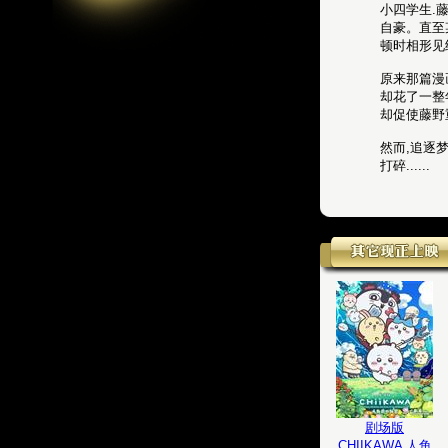
小四学生.
自豪。直至
顿时相形见
原来那篇漫
却花了一整
却促使藤野
然而,追逐
打碎......
剧场版
CHIIKAWA 人鱼