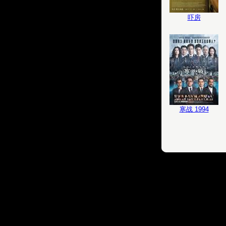
吓房
寒战 1994