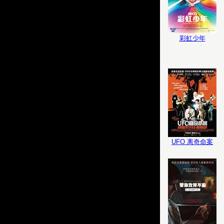
彩虹少年
UFO 离奇命案