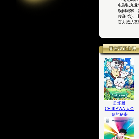
电影以九龙
误闯城寨，
俊谦 饰)、
奋力抵抗恶
剧场版
CHIIKAWA 人鱼
岛的秘密