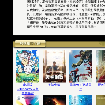
闊別34年，湯告魯斯震撼回歸《壯志凌雲》全新續集！外
告魯斯 飾）是海軍裡公認的優秀機師，於軍中服役逾30
自我極限。及後他臨危受命，回到自己出身的飛行學校擔
員，以應付一項前所未有的嚴峻任務。他意想不到的是，
尼克中尉的兒子，「公雞」畢列上尉（米爾斯泰勒 飾）
「獨行俠」飽受未知的將來和痛苦的回憶所困擾，被迫面
關乎生死的任務，他能否重新振作，再度駕馭風雲？
劇場版
美味倒數
蜘蛛俠：英雄重
愛的
CHIIKAWA 人魚
生
島的秘密