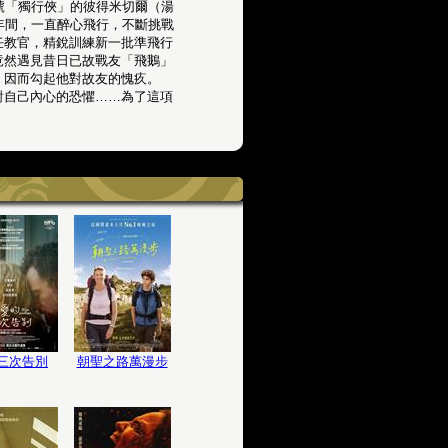
號「獨行俠」的彼得米切爾（湯
年間，一直醉心飛行，不斷挑戰
任教官，精銳訓練新一批準飛行
竟然遇見昔日已故戰友「飛鵝」
，因而勾起他對故友的愧疚。
對自己內心的恐懼……為了這項
三次告別
朝聖之路萬漫步