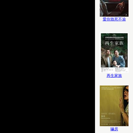
愛你致死不渝
再生家族
嚇房