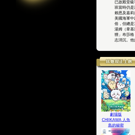
已故殿堂級
班當時仍是
賴恩及嘉莉
美國海軍中
俗，但總是
湯姆（韋基
狸」布莎格
志消沉。他
劇場版
CHIIKAWA 人魚
島的秘密