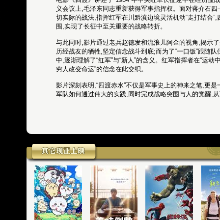
义会议上,毛泽东同志重新获得军事指挥权。面对蒋介石四十
切实际的战法,指挥红军在川黔滇边境灵活机动“走打结合”
围,实现了长征中至关重要的战略转折。
与此同时,影片通过老兵赵德发和流浪儿阿金的视角,揭示
历经战友的牺牲,坚定信念战斗到底;而为了“一口饭”跟随
中,逐渐理解了“红军”与“新人”的含义。红军指挥者在“运动
穷人改变命运”的信念在此交织。
影片深刻表明,“四渡赤水”不仅是军事史上的神来之笔,更
军队如何通过伟大的实践,同时完成战略突围与人的觉醒,