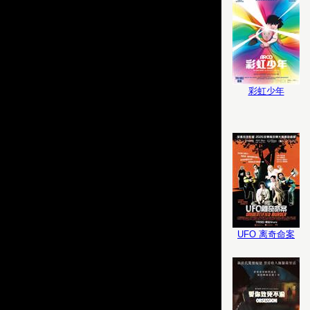
彩虹少年
UFO 离奇命案