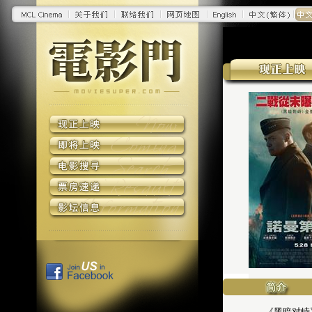
《黑暗对峙