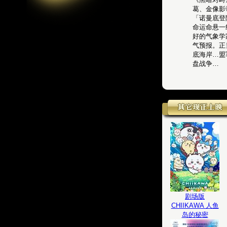
葛、金像影
「诺曼底登
命运命悬一
好的气象学
气预报。正
底海岸…盟
盘战争…
剧场版
CHIIKAWA 人鱼
岛的秘密