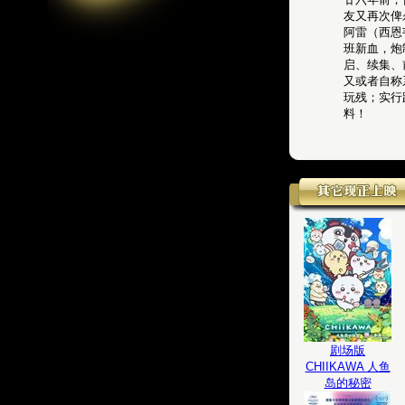
友又再次俾
阿雷（西恩
班新血，炮
启、续集、
又或者自称
玩残；实行
料！
剧场版
CHIIKAWA 人鱼
岛的秘密