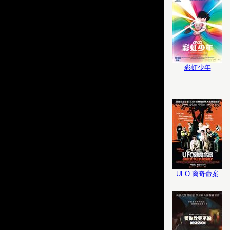
彩虹少年
UFO 离奇命案