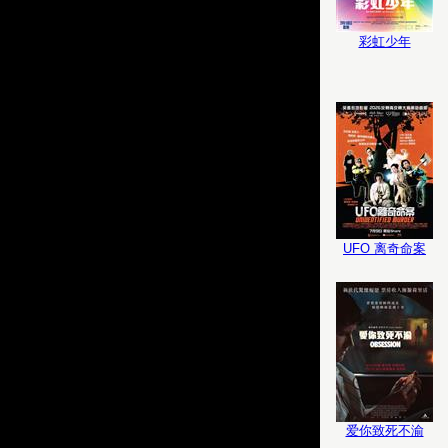
彩虹少年
UFO 离奇命案
爱你致死不渝