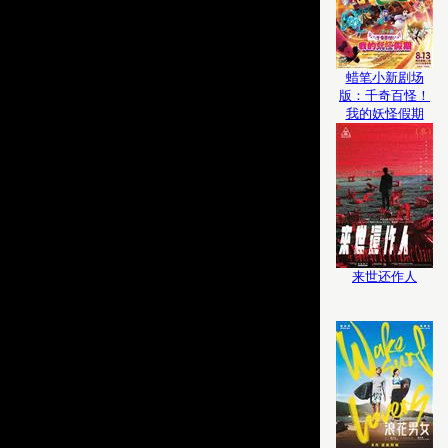
蜡笔小新剧场
版：千奇百怪！
我的妖怪假期
来世还作人