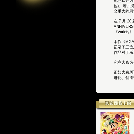
现已跃升为日
他)、若井滉
义重大的周
在 7 月 2
ANNIVE
《Varie
本作《MGA 
记录了三位
作品对于乐
究竟大森为
正如大森所
进化、创造奇