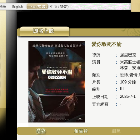
愛你致死不渝
:
導演
居里巴克
:
演員
米高莊士
林森、安
:
類別
恐怖,愛情,
:
片長
109
分鐘
:
III
級別
:
2026-7-1
上映日期
:
-
官方網頁