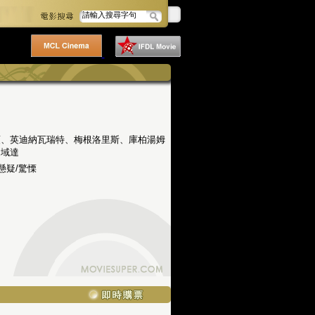
頓、英迪納瓦瑞特、梅根洛里斯、庫柏湯姆
迪域達
懸疑/驚慄