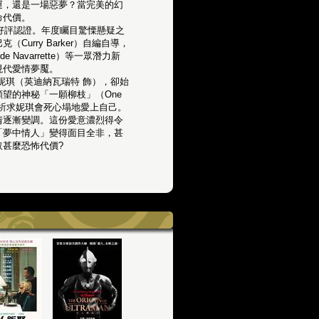
運，還是一場惡夢？當完美的幻
命代價。
鮮好評認證。年度矚目驚慄懸疑之
Curry Barker）自編自導，
e Navarrette）等一眾潛力新
現代愛情夢魘。
妮琪（英迪納瓦瑞特 飾），卻始
望的神秘「一願柳枝」（One
願，祈求妮琪會死心塌地愛上自己。
情逐漸變調。這份愛意濃烈得令
「夢中情人」變得面目全非，甚
甚麼恐怖代價?