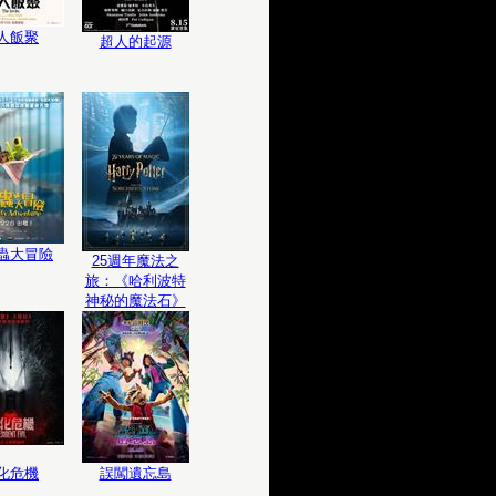
人飯聚
超人的起源
蟲大冒險
25週年魔法之
旅：《哈利波特
神秘的魔法石》
化危機
誤闖遺忘島