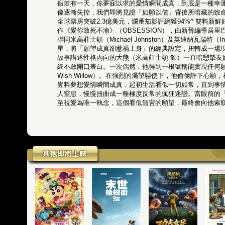
假若有一天，你夢寐以求的愛情瞬間成真，到底是一種幸
像逐漸失控，我們即將見證「如願以償」背後所暗藏的致
全球票房突破2.3億美元，爛番茄影評網獲94%^ 雙料新
作《愛你致死不渝》（OBSESSION），由新晉編導居里巴克（
聯同米高莊士頓（Michael Johnston）及英迪納瓦瑞特（Ind
星，將「願望成真卻惹禍上身」的經典設定，扭轉成一場
故事講述性格內向的大熊（米高莊士頓 飾）一直暗戀摯友
終不敢開口表白。一次偶然，他得到一根號稱能實現任何願
Wish Willow）。在強烈的渴望驅使下，他偷偷許下心
豈料夢想愛情瞬間成真，起初生活看似一切如常，直到事
人窒息，慢慢扭曲成一種極度反常的瘋狂迷戀。當眼前的
至視愛為唯一執念，這個看似無害的願望，最終會向他索取