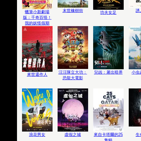
末世橡樹街
誘
蠟筆小新劇場
功夫女足
版：千奇百怪！
我的妖怪假期
汪汪隊立大功：
兒凶：屠出暗界
小虫
來世還作人
恐龍大電影
浪花男女
虛假之城
來自卡塔爾的25
生
隻貓